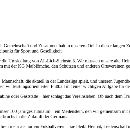
ll, Gemeinschaft und Zusammenhalt in unserem Ort. In dieser langen Ze
elpunkt für Sport und Geselligkeit.
 die Umsiedlung von Alt-Lich-Steinstraß. Wir mussten unsere alte Heim
m mit der KG Maiblömche, den Schützen und anderen Ortsvereinen gela
1. Mannschaft, die aktuell in der Landesliga spielt, und unseren Jugen
den wir leistungsorientierten Fußball mit einer wichtigen Aufgabe für 
Kabine oder Gaststätte – hier schlägt das Vereinsleben. Ob nach dem Tr
 unser 100-jähriges Jubiläum – ein Meilenstein, den wir gemeinsam mit
Aufbruchs in die Zukunft der Germania.
ren mehr als nur ein Fußballverein – sie bleibt Heimat, Leidenschaft 