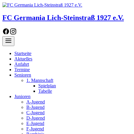
Skip
to
content
FC Germania Lich-Steinstraß 1927 e.V.
Besuchen
Besuchen
Sie
Sie
Menü
uns
uns
auf
auf
Facebook
Instagram
Startseite
Aktuelles
Anfahrt
Termine
Senioren
1. Mannschaft
Spielplan
Tabelle
Junioren
A-Jugend
B-Jugend
C-Jugend
D-Jugend
E-Jugend
F-Jugend