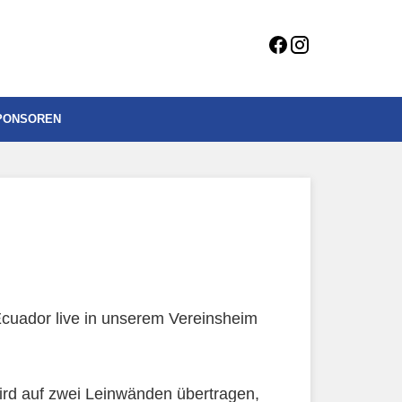
Besuchen
Besuchen
Sie
Sie
uns
uns
auf
auf
PONSOREN
Facebook
Instagram
cuador live in unserem Vereinsheim
 wird auf zwei Leinwänden übertragen,